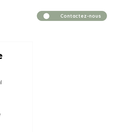
Contactez-nous
sations
e
l 
 
 