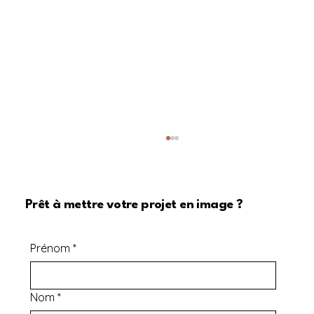
Prêt à mettre votre projet en image ?
Prénom
*
Nom
*
L'Extraordinaire Podcast : Une immersion
mystique avec Julie Beausoleil