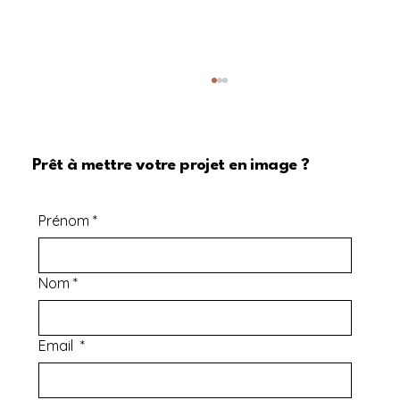
Prêt à mettre votre projet en image ?
Prénom
*
Nom
*
L'humain au cœur de l'innovation : Notre
collaboration avec l'ÉTS
Email
*